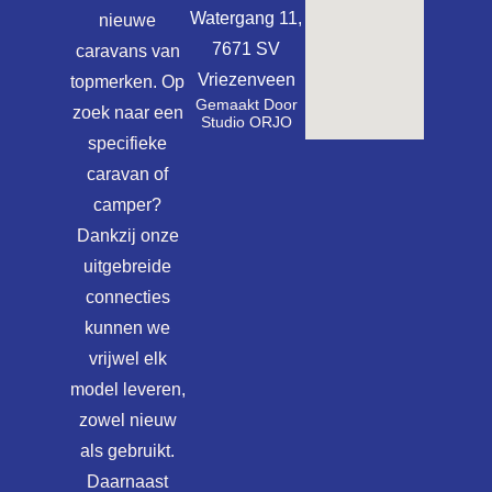
Watergang 11,
nieuwe
7671 SV
caravans van
Vriezenveen
topmerken. Op
Gemaakt Door
zoek naar een
Studio ORJO
specifieke
caravan of
camper?
Dankzij onze
uitgebreide
connecties
kunnen we
vrijwel elk
model leveren,
zowel nieuw
als gebruikt.
Daarnaast