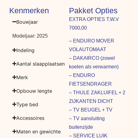
Kenmerken
Pakket Opties
EXTRA OPTIES T.W.V
Bouwjaar
7000,00
Modeljaar: 2025
– ENDURO MOVER
VOLAUTOMAAT
Indeling
– DAKAIRCO (zowel
Aantal slaapplaatsen
koelen als verwarmen)
– ENDURO
Merk
FIETSENDRAGER
Opbouw lengte
– THULE ZAKLUIFEL + 2
ZIJKANTEN DICHT
Type bed
– TV BEUGEL + TV
Accessoires
– TV aansluiting
buitenzijde
Maten en gewichte
– SERVICE LUIK